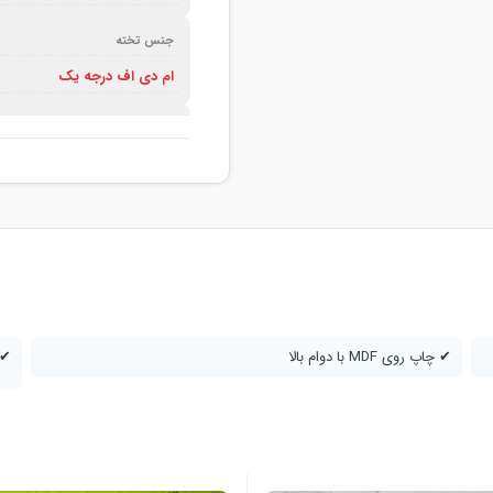
جنس تخته
ام دی اف درجه یک
رنگ نوار
مشکی – سیاه
مدت زمان تحویل سفارش
در تهران یک روزه – سایر شهر ها تا
قطر تخته شاسی
هشت میلیمتر
✔ چاپ روی MDF با دوام بالا
✔ 
نوع کاغذ استفاده شده
کاغذ مات – لاستر (luster)
قابلیت استفاده