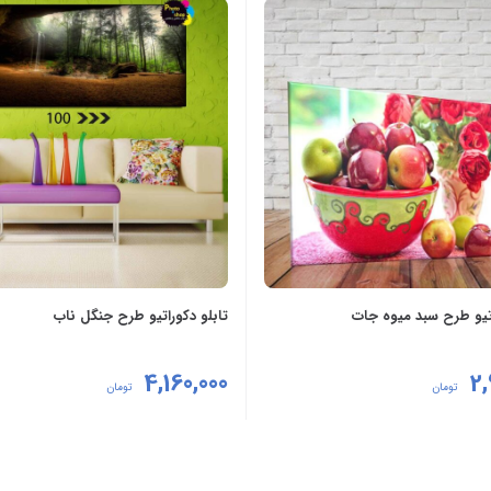
تزیین شرکت و محل کار
,
دیزای
و راه پله
اتیو طرح سبد میوه جات
تابلو دکوراتیو طرح جنگل ناب
4,160,000
2,
تومان
تومان
 سبد خرید
افزودن به سبد خرید