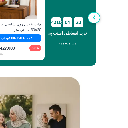
❯
4310
04
19
:
:
چاپ عکس روی شاسی سای
20×30 سانتی‌ متر
خرید اقساطی اسنپ پی
۴ قسط 106,750 تومانی
مشاهده همه
427,000
30%
000