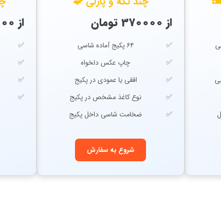
️
چند تکه و پازلی 🧩
چا
از 370000 تومان
از 59000 تومان
۶۴ پکیج آماده شاسی
چاپ عکس دلخواه
بی
افقی یا عمودی در پکیج
نوع کاغذ مشخص در پکیج
ضخامت شاسی داخل پکیج
شروع به سفارش