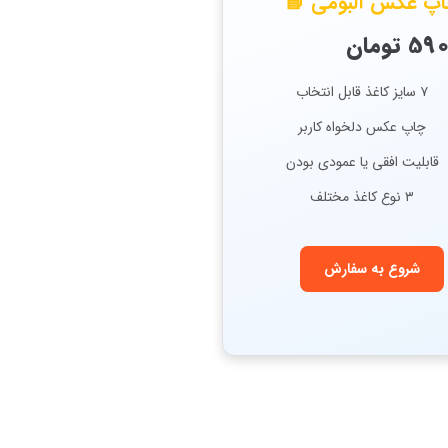
پ عکس آلبومی 📘
۷ سایز کاغذ قابل انتخاب
چاپ عکس دلخواه کاربر
قابلیت افقی یا عمودی بودن
۳ نوع کاغذ مختلف
شروع به سفارش