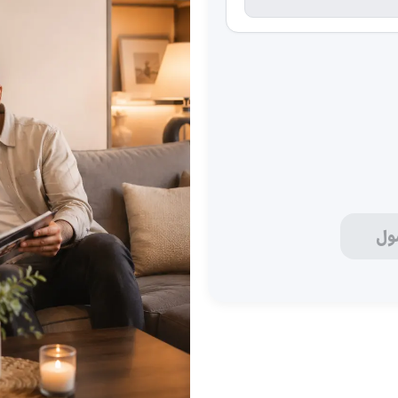
ضخامت شاسی
۸ میل
۱۶ میل
ول