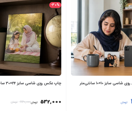
-30%
سی سایز ۱0×۱0 سانتی‌متر
چاپ عکس روی شاسی سایز 24×30 سانتی‌متر
532,000
760,000
تومان
تومان
تومان
نه‌ها
انتخاب گزینه‌ها