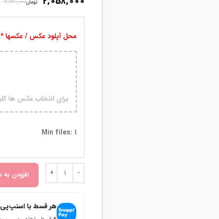
2,058,000
2,940,000
ت
تومان
محل آپلود عکس / عکسها
برای انتخاب عکس ها کلیک 
Min files: 1
افزودن به س
هر قسط با اسنپ‌پی