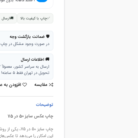
۴ قسط ماهانه. بدون سود، چک و ضامن.
✅
چاپ با کیفیت بالا
🚚
ارسال 
🛡 ضمانت بازگشت وجه
در صورت وجود مشکل در چاپ، تا ۷ روز امکان بازگشت وجه وجود
🚚 اطلاعات ارسال
ارسال به سراسر کشور، معمولاً ۳ تا ۵ روز کاری.
تحویل در تهران فقط ۵ ساعته!
مقایسه
افزودن به ع
توضیحات
چاپ عکس سایز 50 در 75
چاپ سایز 50 در
این امکان را می‌دهد تا عکس‌های 