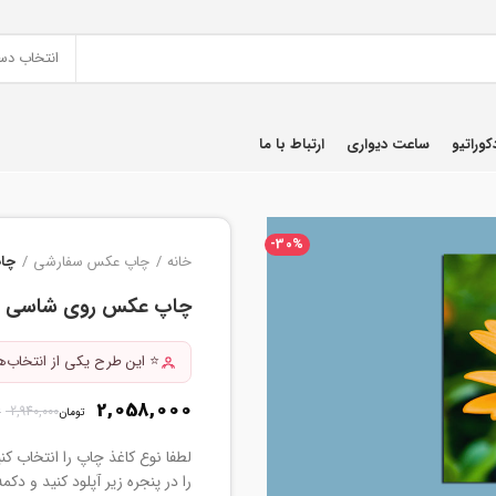
انتخاب دس
کوراتیو
ساعت دیواری
ارتباط با ما
-30%
خانه
چاپ عکس سفارشی
چاپ 
چاپ عکس روی شاسی سایز 50×7۵ سان
⭐ این طرح یکی از انتخاب
2,058,000
2,940,000
ت
تومان
لطفا نوع کاغذ چاپ را انتخاب کن
را در پنجره زیر آپلود کنید و دک