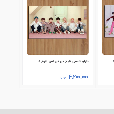
تابلو شاسی طرح بی تی اس طرح 19
تابلو شاس
4,200,000
60,000
تومان
انتخاب گزینه‌ها
انتخاب گز