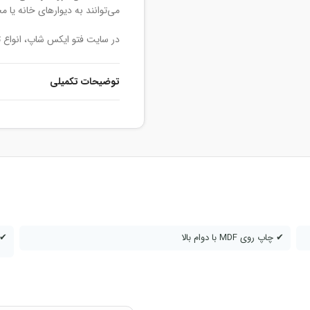
می‌توانند به دیوارهای خانه یا 
در سایت فتو ایکس شاپ، انواع 
به فروش می‌رسد. این تابلوها در
گروه، پوسترهای آلبوم‌های موسی
توضیحات تکمیلی
برای خرید تابلو شاسی 
کافی است مراحل زیر را د
به سایت فتو ایکس شاپ مراج
در بخش «تابلو»، گزینه «تابل
از گالری سایت، تابلو شاسی 
سایز و نوع شاسی تابلو را انت
آدرس و مشخصات تماس خود ر
✔ چاپ روی MDF با دوام بالا
✔ 
سفارش خود را ثبت کنید.
تابلوهای شاسی طرح بی
سفارش، آماده‌سازی و ار