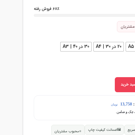
68٪ فروش رفته
مشتریان
20 در 30 | A4
30 در 40 | A3
بد خرید
:
13,750
تومان
سریع
🖼
ضمانت کیفیت چاپ
⭐
محبوب مشتریان