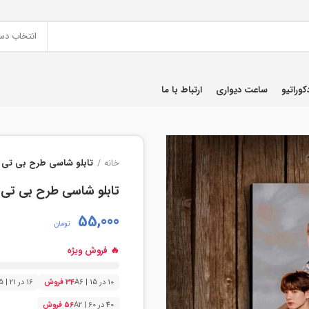
انتخاب دس
کوراتیو
ساعت دیواری
ارتباط با ما
خانه
تابلو شاسی طرح بی تی
تابلو شاسی طرح بی تی
55,000
تومان
🔥 فروش ویژه
10 در 15 | A6
34 فروش
16 در 21 | A5
40 در 60 | A2
56 فروش