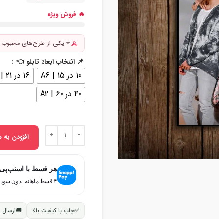
🔥 فروش ویژه
⭐ یکی از طرح‌های محبوب 
📌 انتخاب ابعاد تابلو 👈
10 در 15 | A6
16 در 21 | A5
40 در 60 | A2
افزودن به س
هر قسط با اسنپ‌پی
۴ قسط ماهانه. بدون سود، چک و ضامن.
✅
چاپ با کیفیت بالا
🚚
ارسال 