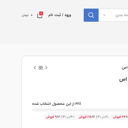
0
ته بندی
ورود / ثبت نام
0
تومان
 اس
 اس
42٪ از این محصول انتخاب شده
34 فروش
20 در 30 | A4
25 فروش
30 در 40 | A3
9 فروش