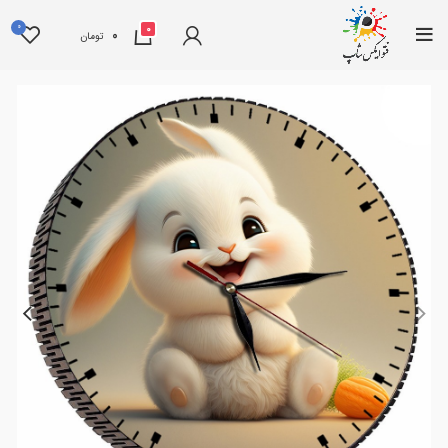
0
0
0
تومان