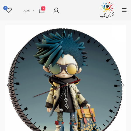
0
0
0
تومان