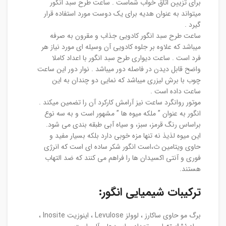
برای تزیین اتاق خواب شماست . ساعت طرح سبد انگور
میتواند به عنوان هدیه برای یک دوست مورد استفاده قرار
گیرد .
ساعت طرح سبد انگور کادویی جذاب و مقرون به صرفه
میباشد که علاوه بر جلوه کادویی آن وسیله ای مورد نیاز هر
فرد است . ساعت دیواری طرح سبد انگور با اعداد کاملا
واضح قابل دیدن در فاصله دور میباشد . نوار دور این ساعت
چوب با برش لیزری میباشد که نمایی دو چندان به این
ساعت داده است .
موتور روانگرد ساعت نیز آرامش کارکرد آن را تضمین میکند .
انگور به عنوان ” ملکه میوه ها ” مشهور است و به سه نوع
براساس رنگ قرمز، سبز، و سیاه آبی طبقه بندی می شود.
این میوه لذیذ نه تنها مزه خوبی دارد بلکه بسیار مفید و
حاوی ویتامین ث،است انگور شکر ساده ای است که انرژی
فوری و آنتی اکسیدان ها را فراهم می کنند که ضد التهاب
هستند.
ترکیبات شیمیایی انگور:
برگ مو حاوی ساکارز ، لوولز Levulose ، اینوزیت Inosite ،