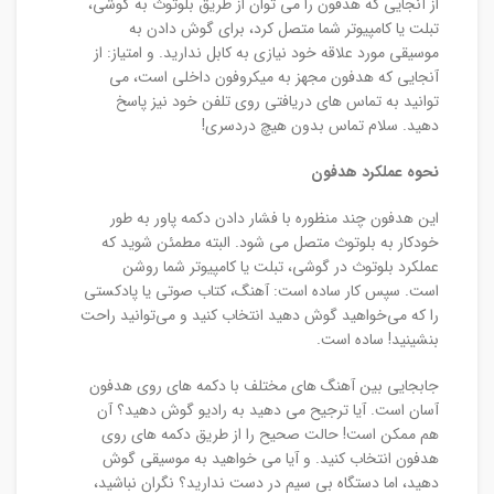
از آنجایی که هدفون را می توان از طریق بلوتوث به گوشی،
تبلت یا کامپیوتر شما متصل کرد، برای گوش دادن به
موسیقی مورد علاقه خود نیازی به کابل ندارید. و امتیاز: از
آنجایی که هدفون مجهز به میکروفون داخلی است، می
توانید به تماس های دریافتی روی تلفن خود نیز پاسخ
دهید. سلام تماس بدون هیچ دردسری!
نحوه عملکرد هدفون
این هدفون چند منظوره با فشار دادن دکمه پاور به طور
خودکار به بلوتوث متصل می شود. البته مطمئن شوید که
عملکرد بلوتوث در گوشی، تبلت یا کامپیوتر شما روشن
است. سپس کار ساده است: آهنگ، کتاب صوتی یا پادکستی
را که می‌خواهید گوش دهید انتخاب کنید و می‌توانید راحت
بنشینید! ساده است.
جابجایی بین آهنگ های مختلف با دکمه های روی هدفون
آسان است. آیا ترجیح می دهید به رادیو گوش دهید؟ آن
هم ممکن است! حالت صحیح را از طریق دکمه های روی
هدفون انتخاب کنید. و آیا می خواهید به موسیقی گوش
دهید، اما دستگاه بی سیم در دست ندارید؟ نگران نباشید،