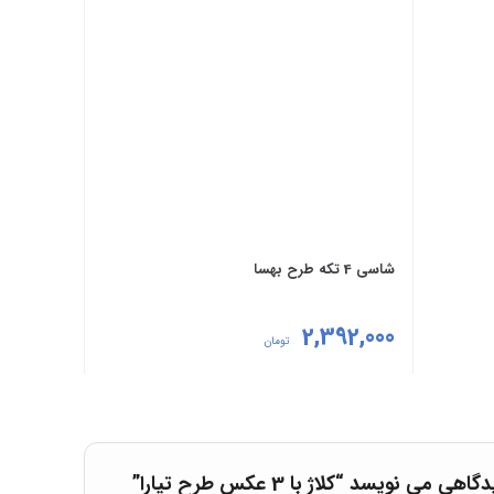
شاسی 4 تکه طرح بهسا
2,392,000
تومان
مشاهده
 نویسد “کلاژ با 3 عکس طرح تیارا”