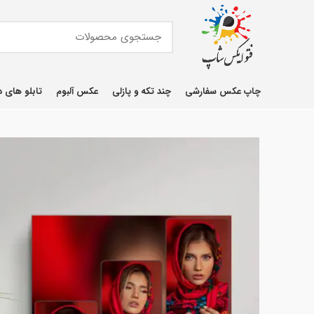
چاپ عکس سفارشی
چند تکه و پازلی
عکس آلبوم
تابلو های د