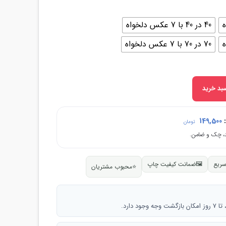
40 در 40 با 7 عکس دلخواه
70 در 70 با 7 عکس دلخواه
بد خرید
:
149,500
تومان
سریع
🖼
ضمانت کیفیت چاپ
⭐
محبوب مشتریان
 دارد.