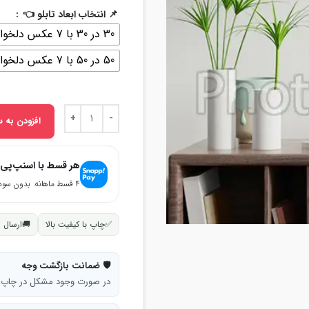
📌 انتخاب ابعاد تابلو 👈
30 در 30 با 7 عکس دلخواه
50 در 50 با 7 عکس دلخواه
افزودن به س
هر قسط با اسنپ‌پی
۴ قسط ماهانه. بدون سود، چک و ضامن.
✅
چاپ با کیفیت بالا
🚚
ارسال 
🛡 ضمانت بازگشت وجه
در صورت وجود مشکل در چاپ، تا ۷ روز امکان بازگشت وجه وجود