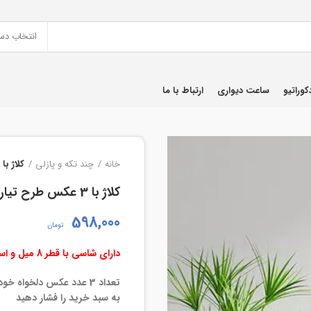
انتخاب دس
کوراتیو
ساعت دیواری
ارتباط با ما
خانه
چند تکه و پازلی
کلاژ با 3 عکس طرح تیارا
کلاژ با 3 عکس طرح تیارا
598,000
تومان
دارای شاسی با قطر 8 میل و استفاده از کاغذ بافتدار ضد اثر انگشت – سیلک درجه یک
تعداد 3 عدد عکس دلخواه خ
به سبد خرید را فشار دهید