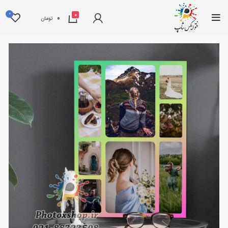
0
0
0
تومان