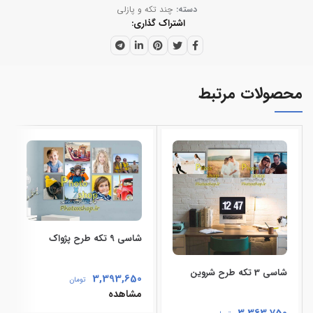
دسته:
چند تکه و پازلی
اشتراک گذاری
محصولات مرتبط
شاسی 9 تکه طرح پژواک
شاسی 3 تکه طرح شروین
3,393,650
تومان
مشاهده
3,363,750