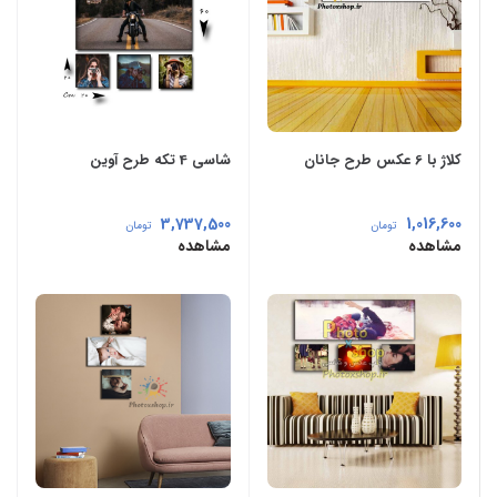
کلاژ با 6 عکس طرح جانان
شاسی 4 تکه طرح آوین
3,737,500
1,016,600
تومان
تومان
مشاهده
مشاهده