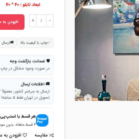
ابعاد تابلو : 40 * 40
افزودن به س
✅
چاپ با کیفیت بالا
🚚
ارسال 
🛡 ضمانت بازگشت وجه
در صورت وجود مشکل در چاپ، تا ۷ روز امکان بازگشت وجه وجود
🚚 اطلاعات ارسال
ارسال به سراسر کشور، معمولاً ۳ تا ۵ روز کاری.
تحویل در تهران فقط ۵ ساعته!
هر قسط با اسنپ‌پی
۴ قسط ماهانه. بدون سود، چک و ضامن.
مقایسه
افزودن به ع