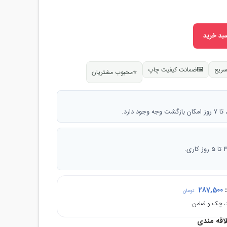
بد خرید
سریع
🖼
ضمانت کیفیت چاپ
⭐
محبوب مشتریان
 دارد.
:
287,500
تومان
لاقه مندی