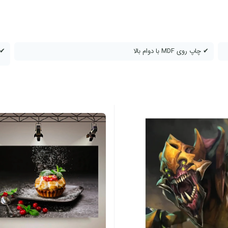
در تهران یک روزه – سایر شهر ها تا
قطر تخته شاسی
8 میلیمتر
✔ چاپ روی MDF با دوام بالا
✔ 
نوع کاغذ استفاده شده
کاغذ مات – لاستر (luster)
قابلیت استفاده
سالن آرایش زنانه
,
سالن های 
کادو ولنتاین
,
نصب روی دیوار