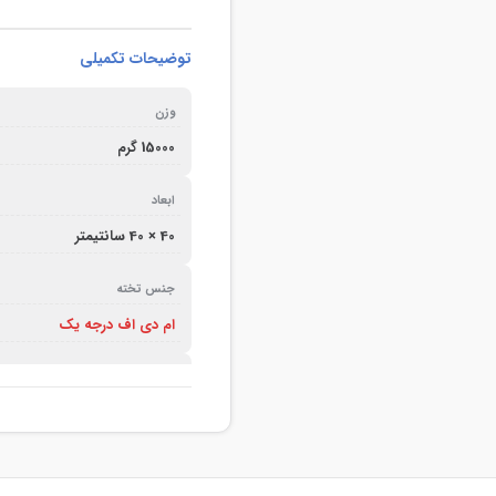
توضیحات تکمیلی
وزن
15000 گرم
ابعاد
40 × 40 سانتیمتر
جنس تخته
ام دی اف درجه یک
رنگ نوار
مشکی – سیاه
مدت زمان تحویل سفارش