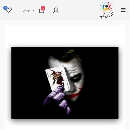
0
0
0
تومان