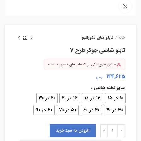
بزرگنمایی تصویر
خانه
تابلو های دکوراتیو
تابلو شاسی جوکر طرح 7
⭐ این طرح یکی از انتخاب‌های محبوب است
144,625
تومان
سایز تخته شاسی
10 در 15
13 در 18
16 در 21
20 در 30
30 در 40
40 در 60
50 در 70
60 در 90
افزودن به سبد خرید