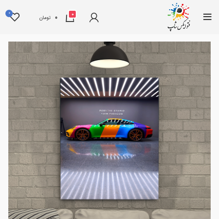
0
0
0
تومان