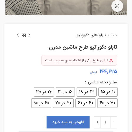
بزرگنمایی تصویر
خانه
تابلو های دکوراتیو
تابلو دکوراتیو طرح ماشین مدرن
⭐ این طرح یکی از انتخاب‌های محبوب است
144,625
تومان
سایز تخته شاسی
10 در 15
13 در 18
16 در 21
20 در 30
30 در 40
40 در 60
50 در 70
60 در 90
افزودن به سبد خرید