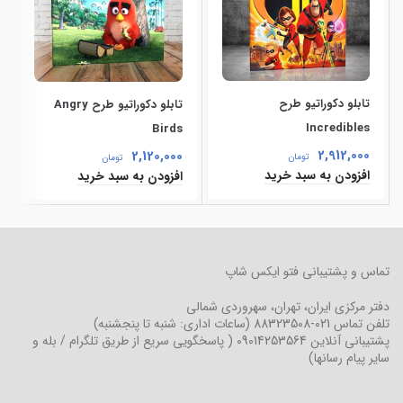
تابلو دکوراتیو طرح
تابلو دکوراتیو طرح Angry
Incredibles
Birds
2,912,000
2,120,000
تومان
تومان
افزودن به سبد خرید
افزودن به سبد خرید
تماس و پشتیبانی فتو ایکس شاپ
دفتر مرکزی
ایران، تهران، سهروردی شمالی
تلفن تماس
021-88323508
(ساعات اداری: شنبه تا پنجشنبه)
پشتیبانی آنلاین
09014253564
( پاسخگویی سریع از طریق تلگرام / بله و
سایر پیام رسانها)