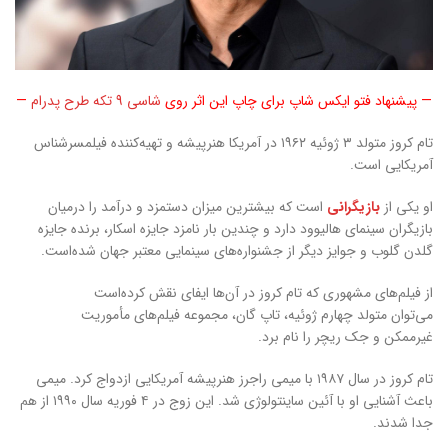
— پیشنهاد فتو ایکس شاپ برای چاپ این اثر روی
شاسی 9 تکه طرح پدرام
—
تام کروز متولد ۳ ژوئیه ۱۹۶۲ در آمریکا هنرپیشه و تهیه‌کننده فیلمسرشناس
آمریکایی است.
او یکی از
بازیگرانی
است که بیشترین میزان دستمزد و درآمد را درمیان
بازیگران سینمای هالیوود دارد و چندین بار نامزد جایزه اسکار، برنده جایزه
گلدن گلوب و جوایز دیگر از جشنواره‌های سینمایی معتبر جهان شده‌است.
از فیلم‌های مشهوری که تام کروز در آن‌ها ایفای نقش کرده‌است
می‌توان متولد چهارم ژوئیه، تاپ گان، مجموعه فیلم‌های مأموریت
غیرممکن و جک ریچر را نام برد.
تام کروز در سال ۱۹۸۷ با میمی راجرز هنرپیشه آمریکایی ازدواج کرد. میمی
باعث آشنایی او با آئین ساینتولوژی شد. این زوج در ۴ فوریه سال ۱۹۹۰ از هم
جدا شدند.