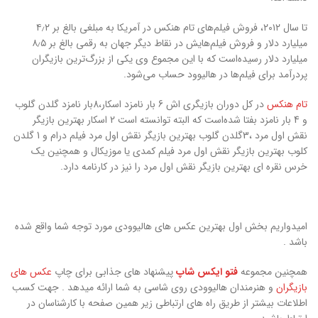
تا سال ۲۰۱۲، فروش فیلم‌های تام هنکس در آمریکا به مبلغی بالغ بر ۴٫۲
میلیارد دلار و فروش فیلم‌هایش در نقاط دیگر جهان به رقمی بالغ بر ۸٫۵
میلیارد دلار رسیده‌است که با این مجموع وی یکی از بزرگ‌ترین بازیگران
پردرآمد برای فیلم‌ها در هالیوود حساب می‌شود.
تام هنکس
در کل دوران بازیگری اش 6 بار نامزد اسکار،8بار نامزد گلدن گلوب
و 4 بار نامزد بفتا شده‌است که البته توانسته است 2 اسکار بهترین بازیگر
نقش اول مرد ،3گلدن گلوب بهترین بازیگر نقش اول مرد فیلم درام و 1 گلدن
کلوب بهترین بازیگر نقش اول مرد فیلم کمدی یا موزیکال و همچنین یک
خرس نقره ای بهترین بازیگر نقش اول مرد را نیز در کارنامه دارد.
امیدواریم بخش اول بهترین عکس های هالیوودی مورد توجه شما واقع شده
باشد .
همچنین مجموعه
فتو ایکس شاپ
پیشنهاد های جذابی برای چاپ
عکس های
بازیگران
و هنرمندان هالیوودی روی شاسی به شما ارائه میدهد . جهت کسب
اطلاعات بیشتر از طریق راه های ارتباطی زیر همین صفحه با کارشناسان در