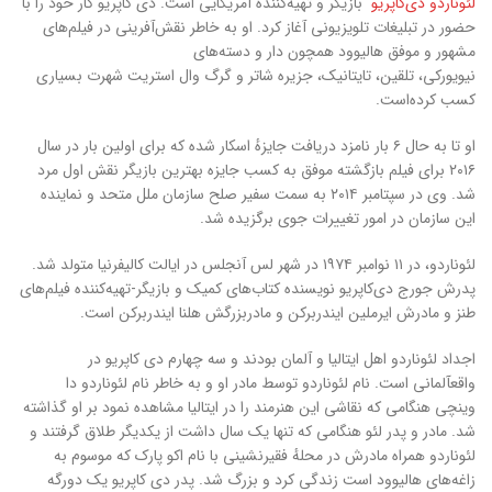
لئوناردو دی‌کاپریو
بازیگر و تهیه‌کنندهٔ آمریکایی است. دی کاپریو کار خود را با
حضور در تبلیغات تلویزیونی آغاز کرد. او به خاطر نقش‌آفرینی در فیلم‌های
مشهور و موفق هالیوود همچون دار و دسته‌های
نیویورکی، تلقین، تایتانیک، جزیره شاتر و گرگ وال استریت شهرت بسیاری
کسب کرده‌است.
او تا به حال ۶ بار نامزد دریافت جایزهٔ اسکار شده که برای اولین بار در سال
۲۰۱۶ برای فیلم بازگشته موفق به کسب جایزه بهترین بازیگر نقش اول مرد
شد. وی در سپتامبر ۲۰۱۴ به سمت سفیر صلح سازمان ملل متحد و نماینده
این سازمان در امور تغییرات جوی برگزیده شد.
لئوناردو، در ۱۱ نوامبر ۱۹۷۴ در شهر لس آنجلس در ایالت کالیفرنیا متولد شد.
پدرش جورج دی‌کاپریو نویسنده کتاب‌های کمیک و بازیگر-تهیه‌کننده فیلم‌های
طنز و مادرش ایرملین ایندربرکن و مادربزرگش هلنا ایندربرکن است.
اجداد لئوناردو اهل ایتالیا و آلمان بودند و سه چهارم دی کاپریو در
واقعآلمانی است. نام لئوناردو توسط مادر او و به خاطر نام لئوناردو دا
وینچی هنگامی که نقاشی این هنرمند را در ایتالیا مشاهده نمود بر او گذاشته
شد. مادر و پدر لئو هنگامی که تنها یک سال داشت از یکدیگر طلاق گرفتند و
لئوناردو همراه مادرش در محلهٔ فقیرنشینی با نام اکو پارک که موسوم به
زاغه‌های هالیوود است زندگی کرد و بزرگ شد. پدر دی کاپریو یک دورگه