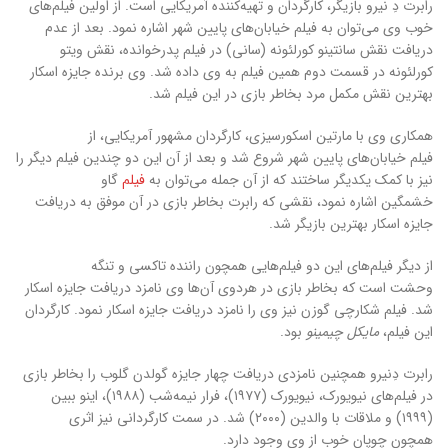
رابرت دِ نیرو بازیگر، کارگردان و تهیه‌کننده آمریکایی است. از اولین فیلم‌های
خوب وی می‌توان به فیلم خیابان‌های پایین شهر اشاره نمود. بعد از عدم
دریافت نقش سانتینو کورلئونه (سانی) در فیلم پدرخوانده، نقش ویتو
کورلئونه در قسمت دوم همین فیلم به وی داده شد. وی برنده جایزه اسکار
بهترین نقش مکمل مرد بخاطر بازی در این فیلم شد.
همکاری وی با مارتین اسکورسیزی، کارگردان مشهور آمریکایی، از
فیلم خیابان‌های پایین شهر شروع شد و بعد از آن این دو چندین فیلم دیگر را
نیز با کمک یکدیگر ساختند که از آن جمله می‌توان به
فیلم
گاو
خشمگین اشاره نمود، نقشی که رابرت بخاطر بازی در آن موفق به دریافت
جایزه اسکار بهترین بازیگر شد.
از دیگر فیلم‌های این دو فیلم‌هایی همچون راننده تاکسی و تنگه
وحشت است که بخاطر بازی در هردوی آن‌ها وی نامزد دریافت جایزه اسکار
شد. فیلم شکارچی گوزن نیز وی را نامزد دریافت جایزه اسکار نمود. کارگردان
این فیلم،
مایکل چیمینو
بود.
رابرت دِنیرو همچنین نامزدی دریافت چهار جایزه گولدن گلوب را بخاطر بازی
در فیلم‌های نیویورک، نیویورک (۱۹۷۷)، فرار نیمه‌شب (۱۹۸۸)، اینو ببین
(۱۹۹۹) و ملاقات با والدین (۲۰۰۰) شد. در سمت کارگردانی نیز اثری
همچون چوپان خوب از وی وجود دارد.