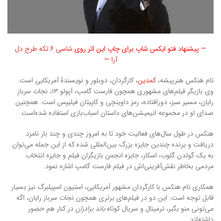
— پیشنهاد فتو ایکس شاپ برای چاپ این اثر روی
شاسی 6 تکه طرح دل
آرا
—
تام هَنکس هنرپیشه،
کمدین
، کارگردان، دوبلور و نویسندهٔ آمریکایی است.
وی بازیگر فیلم‌های مشهوری همچون فارست گامپ، آپولو ۱۳، نجات سرباز
رایان، مسیر سبز، دورافتاده، رمز داوینچی و کاپیتان فیلیپس است. همچنین
صدای او در مجموعه انیمیشن‌های داستان اسباب‌بازی استفاده شده‌است.
هنکس در طول سال‌های فعالیت خود تا به امروز چندی و چند بار نامزد
دریافت و برنده چندین جایزه بزرگ بین‌المللی شده که از این جمله می‌توان
به یک گولدن گلوب، اسکار، جایزه انجمن بازیگران فیلم و جایزه انتخاب
مردمی بخاطر نقش‌آفرینی‌اش در فیلم فارست گامپ اشاره نمود.
همکاری تام هنکس با کارگردان مشهور آمریکایی، استیون اسپیلبرگ نیز بسیار
قابل توجه است. این دو در فیلم‌های برتری همچون نجات سرباز رایان، اگه
می‌تونی منو بگیر، ترمینال و سریال کوتاه
باند برادران
در کنار هم حضور
داشته‌اند.