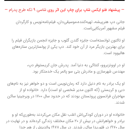
— پیشنهاد فتو ایکس شاپ برای چاپ این اثر روی
شاسی 9 تکه طرح پدرام
—
جانی دپ هنرپیشه، تهیه‌کننده،موسیقی‌دان، فیلم‌نامه‌نویس و کارگردان
فیلم مشهور آمریکایی‌است.
او تاکنون توانسته‌است جایزه گلدن گلوب و جایزه انجمن بازیگران فیلم را
برای بهترین بازیگر مرد از آن خود کند. دپ یکی از پولسازترین ستاره‌های
هالیوود است.
او در اوونزبروو، کنتاکی به دنیا آمد. پدرش جان کریستوفر دپ،
مهندس شهرسازی و مادرش بتی سو پالمر یک خدمتکار بود.
او یک برادر به نام دنیل دارد که رمان‌نویس است و دو خواهر نیز به نام‌های
دبی و کریستی (که اکنون مدیر شخصی او است) دارد. خانواده او از
مهاجران فرانسوی پروتستان بودند که در حدود سال ۱۷۰۰ در ویرجینیا ساکن
شدند.
خانواده او در دوران کودکی‌اش اغلب نقل مکان می‌کردند به‌طوری‌که او و
برادر و خواهرانش در بیش از ۲۰ مکان مختلف زندگی کرده‌اند و در نهایت در
سال ۱۹۷۰ در فلوریدا ساکن شدند. در سال ۱۹۷۸ والدینش از هم جدا