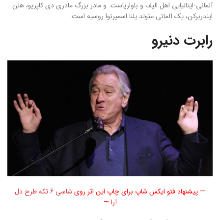
آلمانی-ایتالیایی اهل الیف و باواریاست. و مادر بزرگ مادری دی کاپریو، هلن
ایندربرکن، یک آلمانی متولد یلنا اسمیرنوا روسیه است.
رابرت دنیرو
— پیشنهاد فتو ایکس شاپ برای چاپ این اثر روی
شاسی 6 تکه طرح دل
آرا
—