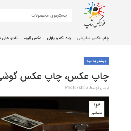
چاپ عکس سفارشی
چند تکه و پازلی
عکس آلبوم
تابلو های د
بیشتر بدانید
چاپ عکس، چاپ عکس گوشی
ارسال توسط
Photoxshop
13
دسامبر