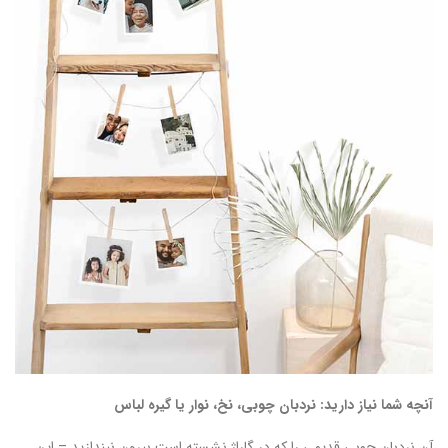
آنچه شما نیاز دارید: نردبان چوبی، نخ، نوار یا گیره لباس
آن نردبان چوبی قدیمی را که در گاراژ نشسته است بیرون نیندازید – این