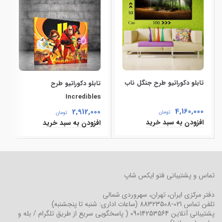
تابلو دکوراتیو طرح جنگل ناب
تابلو دکوراتیو طرح
Incredibles
4,160,000
2,912,000
تومان
تومان
افزودن به سبد خرید
افزودن به سبد خرید
تماس و پشتیبانی فتو ایکس شاپ
دفتر مرکزی
ایران، تهران، سهروردی شمالی
تلفن تماس
021-88323508
(ساعات اداری: شنبه تا پنجشنبه)
پشتیبانی آنلاین
09014253564
( پاسخگویی سریع از طریق تلگرام / بله و