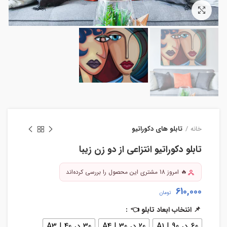
بزرگنمایی تصویر
خانه
تابلو های دکوراتیو
تابلو دکوراتیو انتزاعی از دو زن زیبا
🔥 امروز 18 مشتری این محصول را بررسی کرده‌اند
610,000
تومان
📌 انتخاب ابعاد تابلو 👈
60 در 90 | A1
20 در 30 | A4
30 در 40 | A3