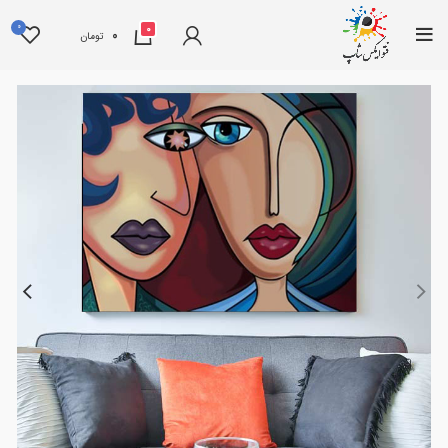
0
0
0
تومان