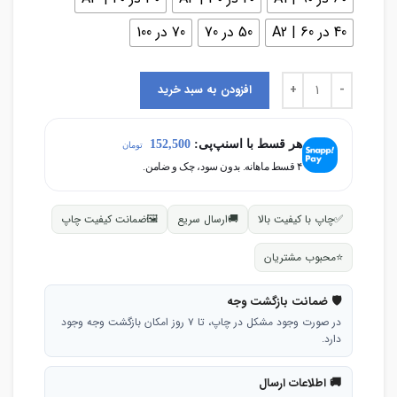
40 در 60 | A2
50 در 70
70 در 100
افزودن به سبد خرید
هر قسط با اسنپ‌پی:
152,500
تومان
۴ قسط ماهانه. بدون سود، چک و ضامن.
✅
چاپ با کیفیت بالا
🚚
ارسال سریع
🖼
ضمانت کیفیت چاپ
⭐
محبوب مشتریان
🛡 ضمانت بازگشت وجه
در صورت وجود مشکل در چاپ، تا ۷ روز امکان بازگشت وجه وجود
دارد.
🚚 اطلاعات ارسال