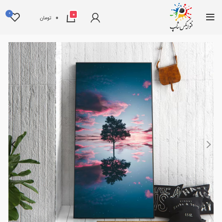
0
0
0
تومان