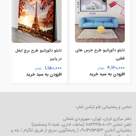
تابلو دکوراتیو طرح خرس های
تابلو دکوراتیو طرح برج ایفل
قطبی
در پاییز
4,160,000
1,150,000
تومان
تومان
افزودن به سبد خرید
افزودن به سبد خرید
تماس و پشتیبانی فتو ایکس شاپ
دفتر مرکزی
ایران، تهران، سهروردی شمالی
تلفن تماس
021-88323508
(ساعات اداری: شنبه تا پنجشنبه)
پشتیبانی آنلاین
09014253564
( پاسخگویی سریع از طریق تلگرام / بله و
سایر پیام رسانها)