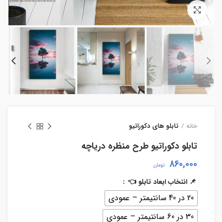
بزرگنمایی تصویر
خانه
تابلو های دکوراتیو
تابلو دکوراتیو طرح منظره دریاچه
860,000
تومان
📌 انتخاب ابعاد تابلو 👈
20 در 40 سانتیمتر – عمودی
30 در 60 سانتیمتر – عمودی