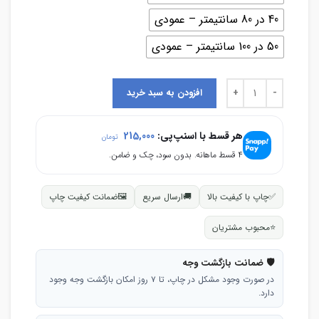
40 در 80 سانتیمتر – عمودی
50 در 100 سانتیمتر – عمودی
افزودن به سبد خرید
هر قسط با اسنپ‌پی:
215,000
تومان
۴ قسط ماهانه. بدون سود، چک و ضامن.
✅
چاپ با کیفیت بالا
🚚
ارسال سریع
🖼
ضمانت کیفیت چاپ
⭐
محبوب مشتریان
🛡 ضمانت بازگشت وجه
در صورت وجود مشکل در چاپ، تا ۷ روز امکان بازگشت وجه وجود
دارد.