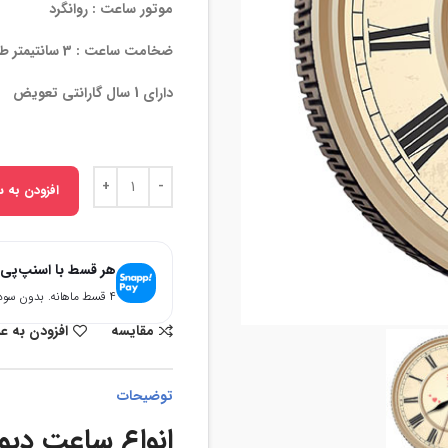
موتور ساعت : روانگرد
ضخامت ساعت : 3 سانتیمتر طرح داری لیزری
دارای 1 سال گارانتی تعویض
افزودن به س
هر قسط با اسنپ‌پی
۴ قسط ماهانه. بدون سود، چک و ضامن.
مقایسه
افزودن به ع
توضیحات
انواع ساعت دیو