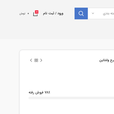
0
ته بندی
ورود / ثبت نام
0
تومان
 ولنتاین
78٪ فروش رفته