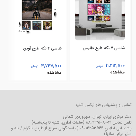
شاسی 7 تکه طرح داتیس
شاسی 4 تکه طرح آوین
11,212,500
3,737,500
تومان
تومان
مشاهده
مشاهده
تماس و پشتیبانی فتو ایکس شاپ
دفتر مرکزی
ایران، تهران، سهروردی شمالی
تلفن تماس
021-88323508
(ساعات اداری: شنبه تا پنجشنبه)
پشتیبانی آنلاین
09014253564
( پاسخگویی سریع از طریق تلگرام / بله و
سایر پیام رسانها)