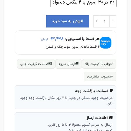
30 در 30- مربع با 4 عکس دلخواه
افزودن به سبد خرید
هر قسط با اسنپ‌پی:
93,438
تومان
۴ قسط ماهانه. بدون سود، چک و ضامن.
✅
چاپ با کیفیت بالا
🚚
ارسال سریع
🖼
ضمانت کیفیت چاپ
⭐
محبوب مشتریان
🛡 ضمانت بازگشت وجه
در صورت وجود مشکل در چاپ، تا ۷ روز امکان بازگشت وجه وجود
دارد.
🚚 اطلاعات ارسال
ارسال به سراسر کشور، معمولاً ۳ تا ۵ روز کاری.
تحویل در تهران فقط ۵ ساعته!