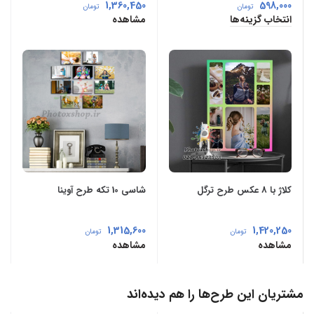
1,360,450
598,000
تومان
تومان
انتخاب گزینه‌ها
مشاهده
کلاژ با 8 عکس طرح ترگل
شاسی 10 تکه طرح آوینا
1,315,600
1,420,250
تومان
تومان
مشاهده
مشاهده
مشتریان این طرح‌ها را هم دیده‌اند