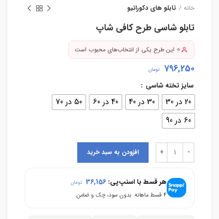
خانه
تابلو های دکوراتیو
تابلو شاسی طرح کافی شاپ
⭐ این طرح یکی از انتخاب‌های محبوب است
796,250
تومان
سایز تخته شاسی
20 در 30
30 در 40
40 در 60
50 در 70
60 در 90
افزودن به سبد خرید
هر قسط با اسنپ‌پی:
36,156
تومان
۴ قسط ماهانه. بدون سود، چک و ضامن.