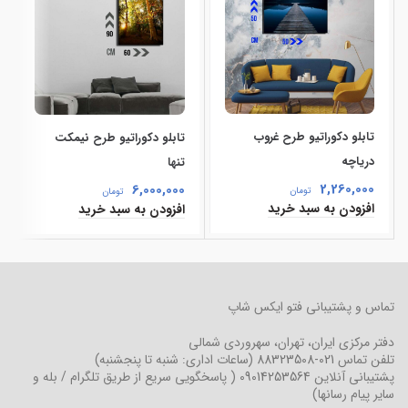
تابلو دکوراتیو طرح غروب
تابلو دکوراتیو طرح نیمکت
دریاچه
تنها
2,260,000
6,000,000
تومان
تومان
افزودن به سبد خرید
افزودن به سبد خرید
تماس و پشتیبانی فتو ایکس شاپ
دفتر مرکزی
ایران، تهران، سهروردی شمالی
تلفن تماس
021-88323508
(ساعات اداری: شنبه تا پنجشنبه)
پشتیبانی آنلاین
09014253564
( پاسخگویی سریع از طریق تلگرام / بله و
سایر پیام رسانها)