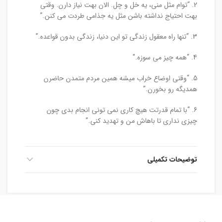
2. “توام مثل منی، یه خل و چل. الان بهت نیاز دارن. وقتی
بهت احتیاج نداشته باشن مثل یه جذامی طردت می کنن.”
3. “تنها راه معقول زندگی تو این دنیا، زندگی بدون قواعده.”
4. “همه چیز می سوزه.”
5. “وقتی اوضاع خراب میشه همین مردم متمدن حاضرن
همدیگه رو بخورن.”
6. “با تمام قدرتت هیچ کاری نمی تونی انجام بدی چون
چیزی نداری تا باهاش من و تهدید کنی.”
توضیحات تکمیلی