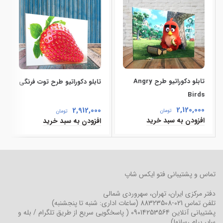
تابلو دکوراتیو طرح Angry
تابلو دکوراتیو طرح توت فرنگی
Birds
2,120,000
2,912,000
تومان
تومان
افزودن به سبد خرید
افزودن به سبد خرید
تماس و پشتیبانی فتو ایکس شاپ
دفتر مرکزی
ایران، تهران، سهروردی شمالی
تلفن تماس
021-88323508
(ساعات اداری: شنبه تا پنجشنبه)
پشتیبانی آنلاین
09014253564
( پاسخگویی سریع از طریق تلگرام / بله و
سایر پیام رسانها)