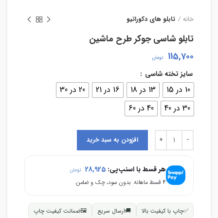
خانه
تابلو های دکوراتیو
تابلو شاسی جوکر طرح ماشین
115,700
تومان
سایز تخته شاسی
10 در 15
13 در 18
16 در 21
20 در 30
30 در 40
40 در 60
افزودن به سبد خرید
هر قسط با اسنپ‌پی:
28,925
تومان
۴ قسط ماهانه. بدون سود، چک و ضامن.
✅
چاپ با کیفیت بالا
🚚
ارسال سریع
🖼
ضمانت کیفیت چاپ